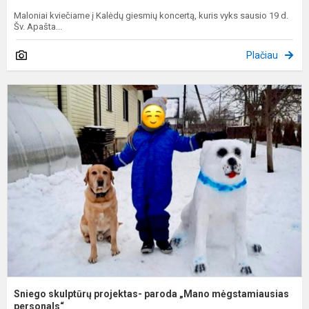
Maloniai kviečiame į Kalėdų giesmių koncertą, kuris vyks sausio 19 d.
Šv. Apašta...
Plačiau
S
s
p
p
„
m
pe
Sniego skulptūrų projektas- paroda „Mano mėgstamiausias
personals“