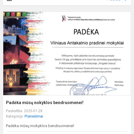
P
m
n
b
Padėka mūsų nokyklos bendruomenei!
Paskelbta: 2025-01-28
Kategorija:
Pranešimai
Padėka mūsų mokyklos bendruomenei!