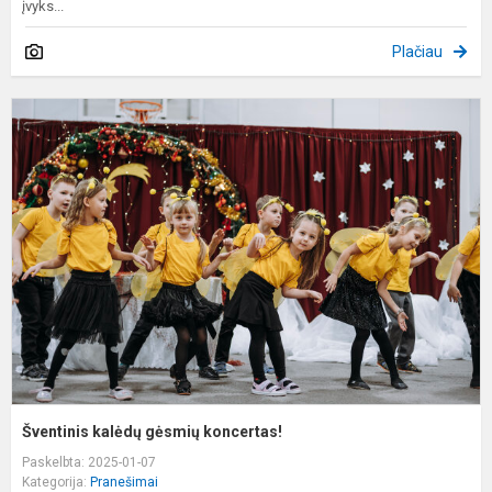
įvyks...
Plačiau
Š
k
g
k
Šventinis kalėdų gėsmių koncertas!
Paskelbta: 2025-01-07
Kategorija:
Pranešimai