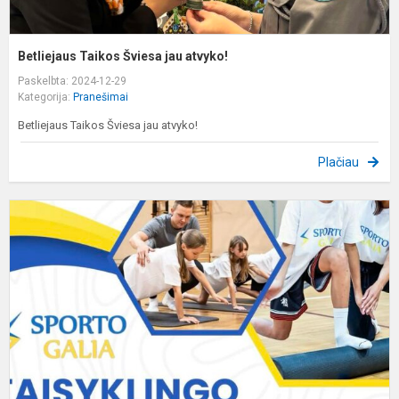
Betliejaus Taikos Šviesa jau atvyko!
Paskelbta: 2024-12-29
Kategorija:
Pranešimai
Betliejaus Taikos Šviesa jau atvyko!
Plačiau
T
j
t
-
"
g