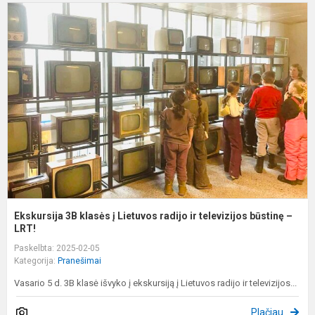
E
3
k
į
L
r
ir
t
b
Ekskursija 3B klasės į Lietuvos radijo ir televizijos būstinę –
LRT!
Paskelbta: 2025-02-05
Kategorija:
Pranešimai
Vasario 5 d. 3B klasė išvyko į ekskursiją į Lietuvos radijo ir televizijos...
Plačiau