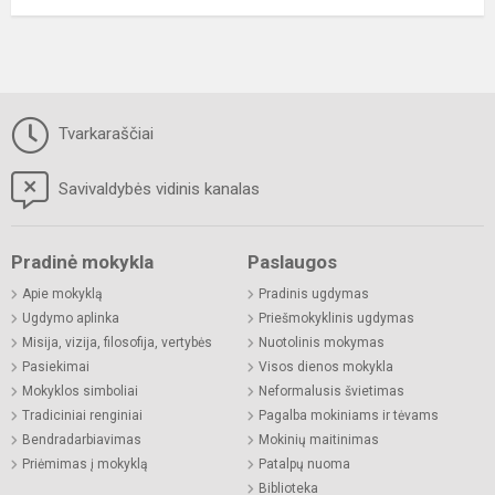
Tvarkaraščiai
Savivaldybės vidinis kanalas
Pradinė mokykla
Paslaugos
Apie mokyklą
Pradinis ugdymas
Ugdymo aplinka
Priešmokyklinis ugdymas
Misija, vizija, filosofija, vertybės
Nuotolinis mokymas
Pasiekimai
Visos dienos mokykla
Mokyklos simboliai
Neformalusis švietimas
Tradiciniai renginiai
Pagalba mokiniams ir tėvams
Bendradarbiavimas
Mokinių maitinimas
Priėmimas į mokyklą
Patalpų nuoma
Biblioteka