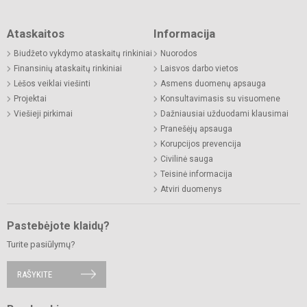
Ataskaitos
Informacija
Biudžeto vykdymo ataskaitų rinkiniai
Nuorodos
Finansinių ataskaitų rinkiniai
Laisvos darbo vietos
Lėšos veiklai viešinti
Asmens duomenų apsauga
Projektai
Konsultavimasis su visuomene
Viešieji pirkimai
Dažniausiai užduodami klausimai
Pranešėjų apsauga
Korupcijos prevencija
Civilinė sauga
Teisinė informacija
Atviri duomenys
Pastebėjote klaidų?
Turite pasiūlymų?
RAŠYKITE