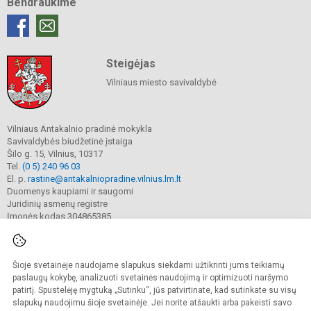
Bendraukime
Steigėjas
Vilniaus miesto savivaldybė
Vilniaus Antakalnio pradinė mokykla
Savivaldybės biudžetinė įstaiga
Šilo g. 15, Vilnius, 10317
Tel.
(0 5) 240 96 03
El. p.
rastine@antakalniopradine.vilnius.lm.lt
Duomenys kaupiami ir saugomi
Juridinių asmenų registre
Įmonės kodas 304865385
Šioje svetainėje naudojame slapukus siekdami užtikrinti jums teikiamų
© 2023. Vilniaus Antakalnio pradinė mokykla. Visos teisės saugomos.
Kopijuoti turinį be raštiško gimnazijos sutikimo griežtai draudžiama.
paslaugų kokybę, analizuoti svetainės naudojimą ir optimizuoti naršymo
patirtį. Spustelėję mygtuką „Sutinku“, jūs patvirtinate, kad sutinkate su visų
Prieinamumo paraiška
Slapukų valdymas
slapukų naudojimu šioje svetainėje. Jei norite atšaukti arba pakeisti savo