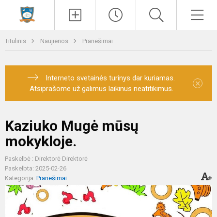
Paieška
Men
Titulinis
Naujienos
Pranešimai
Interneto svetainės turinys dar kuriamas.
×
Atsiprašome už galimus laikinus neatitikimus.
Kaziuko Mugė mūsų
mokykloje.
Paskelbė : Direktorė Direktorė
Paskelbta: 2025-02-26
Kategorija:
Pranešimai