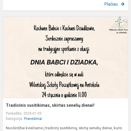
Plačiau
T
s
s
s
d
Tradicinis susitikimas, skirtas senelių dienai!
Paskelbta: 2025-01-09
Kategorija:
Pranešimai
Nuoširdžiai kviečiame į tradicinį susitikimą, skirtą senelių dienai, kuris