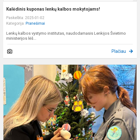
Kalėdinis kuponas lenkų kalbos mokytojams!
Paskelbta: 2025-01-02
Kategorija:
Pranešimai
Lenkų kalbos vystymo institutas, naudodamasis Lenkijos Švietimo
ministerijos lėš...
Plačiau
B
T
Š
j
a