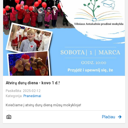
d
d
-
k
1
d
Atvirų durų diena - kovo 1 d.!
Paskelbta: 2025-02-12
Kategorija:
Pranešimai
Kviečiame į atvirų durų dieną mūsų mokykloje!
Plačiau