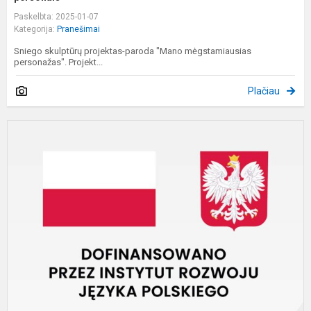
Paskelbta: 2025-01-07
Kategorija:
Pranešimai
Sniego skulptūrų projektas-paroda "Mano mėgstamiausias
personažas". Projekt...
Plačiau
K
k
l
k
m