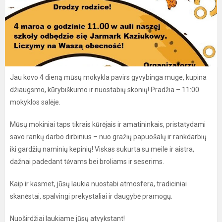
Jau kovo 4 dieną mūsų mokykla pavirs gyvybinga muge, kupina
džiaugsmo, kūrybiškumo ir nuostabių skonių! Pradžia – 11:00
mokyklos salėje.
Mūsų mokiniai taps tikrais kūrėjais ir amatininkais, pristatydami
savo rankų darbo dirbinius – nuo gražių papuošalų ir rankdarbių
iki gardžių naminių kepinių! Viskas sukurta su meile ir aistra,
dažnai padedant tėvams bei broliams ir seserims.
Kaip ir kasmet, jūsų laukia nuostabi atmosfera, tradiciniai
skanėstai, spalvingi prekystaliai ir daugybė pramogų.
Nuoširdžiai laukiame jūsų atvykstant!