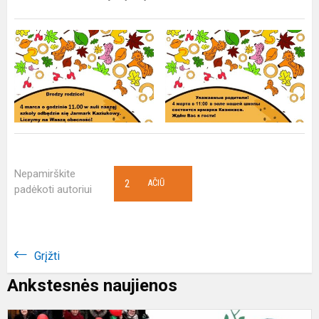
Nepamirškite
2
AČIŪ
padėkoti autoriui
Grįžti
Ankstesnės naujienos
A