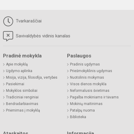
Tvarkaraščiai
Savivaldybės vidinis kanalas
Pradinė mokykla
Paslaugos
Apie mokyklą
Pradinis ugdymas
Ugdymo aplinka
Priešmokyklinis ugdymas
Misija, vizija, filosofija, vertybės
Nuotolinis mokymas
Pasiekimai
Visos dienos mokykla
Mokyklos simboliai
Neformalusis švietimas
Tradiciniai renginiai
Pagalba mokiniams ir tėvams
Bendradarbiavimas
Mokinių maitinimas
Priėmimas į mokyklą
Patalpų nuoma
Biblioteka
Ataskaitos
Informacija