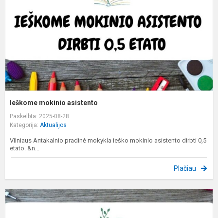
Ieškome mokinio asistento
Paskelbta: 2025-08-28
Kategorija:
Aktualijos
Vilniaus Antakalnio pradinė mokykla ieško mokinio asistento dirbti 0,5
etato. &n...
Plačiau
I
s