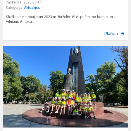
Paskelbta: 2023-06-14
Kategorija:
Aktualijos
Skelbiame atnaujintus 2023 m. birželio 19 d. priėmimo komisjos į
Vilniaus Antaka...
Plačiau
D
v
"
į
l
s
2