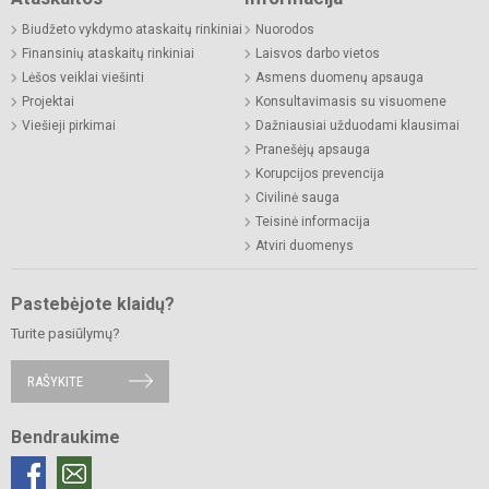
Biudžeto vykdymo ataskaitų rinkiniai
Nuorodos
Finansinių ataskaitų rinkiniai
Laisvos darbo vietos
Lėšos veiklai viešinti
Asmens duomenų apsauga
Projektai
Konsultavimasis su visuomene
Viešieji pirkimai
Dažniausiai užduodami klausimai
Pranešėjų apsauga
Korupcijos prevencija
Civilinė sauga
Teisinė informacija
Atviri duomenys
Pastebėjote klaidų?
Turite pasiūlymų?
RAŠYKITE
Bendraukime