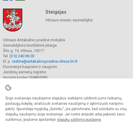
Steigėjas
Vilniaus miesto savivaldybė
Vilniaus Antakalnio pradinė mokykla
Savivaldybės biudžetinė įstaiga
Šilo g. 15, Vilnius, 10317
Tel.
(0 5) 240 96 03
El. p.
rastine@antakalniopradine.vilnius.lm.lt
Duomenys kaupiami ir saugomi
Juridinių asmenų registre
Įmonės kodas 304865385
Šioje svetainėje naudojame slapukus siekdami užtikrinti jums teikiamų
© 2023. Vilniaus Antakalnio pradinė mokykla. Visos teisės saugomos.
Kopijuoti turinį be raštiško gimnazijos sutikimo griežtai draudžiama.
paslaugų kokybę, analizuoti svetainės naudojimą ir optimizuoti naršymo
patirtį. Spustelėję mygtuką „Sutinku“, jūs patvirtinate, kad sutinkate su visų
Prieinamumo paraiška
Slapukų valdymas
slapukų naudojimu šioje svetainėje. Jei norite atšaukti arba pakeisti savo
sutikimus, prašome apsilankyti
slapukų valdymo puslapyje
.
Sumanus būdas atnaujinti
mokyklos interneto
svetainę