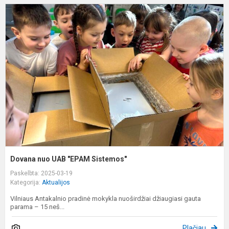
D
n
U
"
S
Dovana nuo UAB "EPAM Sistemos"
Paskelbta: 2025-03-19
Kategorija:
Aktualijos
Vilniaus Antakalnio pradinė mokykla nuoširdžiai džiaugiasi gauta
parama – 15 neš...
Plačiau