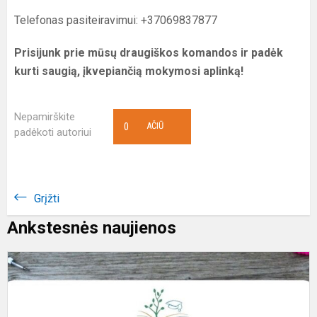
Telefonas pasiteiravimui: +37069837877
Prisijunk prie mūsų draugiškos komandos ir padėk
kurti saugią, įkvepiančią mokymosi aplinką!
Nepamirškite
0
AČIŪ
padėkoti autoriui
Grįžti
Ankstesnės naujienos
I
m
a