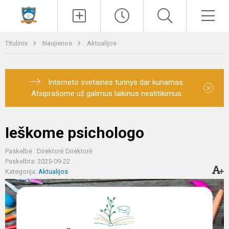
Paieška
Men
Titulinis
Naujienos
Aktualijos
Interneto svetainės turinys dar kuriamas.
×
Atsiprašome už galimus laikinus neatitikimus.
Ieškome psichologo
Paskelbė : Direktorė Direktorė
Paskelbta: 2025-09-22
Kategorija:
Aktualijos