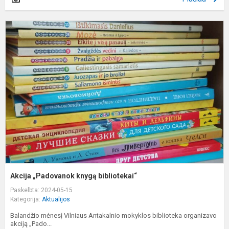
A
„
k
b
Akcija „Padovanok knygą bibliotekai“
Paskelbta: 2024-05-15
Kategorija:
Aktualijos
Balandžio mėnesį Vilniaus Antakalnio mokyklos biblioteka organizavo
akciją „Pado...