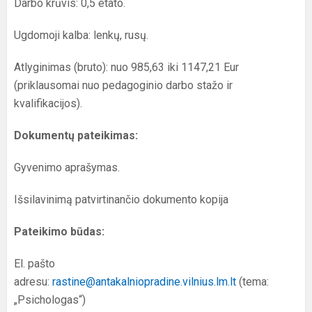
Darbo krūvis: 0,5 etato.
Ugdomoji kalba: lenkų, rusų.
Atlyginimas (bruto): nuo 985,63 iki 1147,21 Eur
(priklausomai nuo pedagoginio darbo stažo ir
kvalifikacijos).
Dokumentų pateikimas:
Gyvenimo aprašymas.
Išsilavinimą patvirtinančio dokumento kopija
Pateikimo būdas:
El. pašto
adresu:
rastine@antakalniopradine.vilnius.lm.lt
(tema:
„Psichologas“)