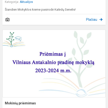
Kategorija:
Aktualijos
Šiandien Mokyklos kieme pasirodė Kalėdų Senelis!
Plačiau
M
p
Mokinių priėmimas