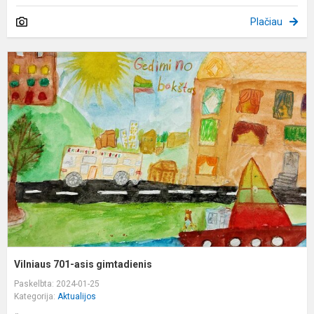
Plačiau
V
7
a
g
Vilniaus 701-asis gimtadienis
Paskelbta: 2024-01-25
Kategorija:
Aktualijos