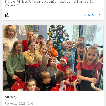
Šiandien Vilniaus Antakalnio pradinės mokyklos mokiniai švenčia
Vilniaus 70...
Plačiau
M
Mikołajki
Paskelbta: 2023-12-06