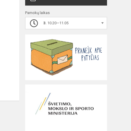
Pamokų laikas
3.
10.20—11.05