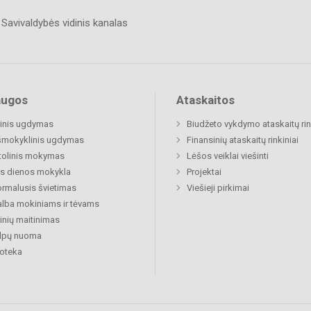
Savivaldybės vidinis kanalas
augos
Ataskaitos
inis ugdymas
Biudžeto vykdymo ataskaitų rin
šmokyklinis ugdymas
Finansinių ataskaitų rinkiniai
tolinis mokymas
Lėšos veiklai viešinti
s dienos mokykla
Projektai
rmalusis švietimas
Viešieji pirkimai
lba mokiniams ir tėvams
nių maitinimas
alpų nuoma
ioteka