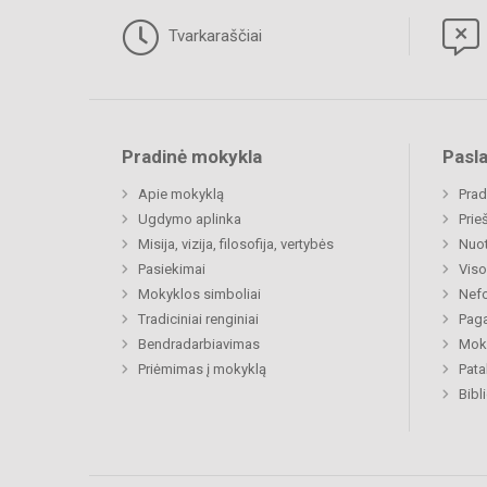
Tvarkaraščiai
Pradinė mokykla
Pasl
Apie mokyklą
Prad
Ugdymo aplinka
Prie
Misija, vizija, filosofija, vertybės
Nuo
Pasiekimai
Viso
Mokyklos simboliai
Nefo
Tradiciniai renginiai
Paga
Bendradarbiavimas
Moki
Priėmimas į mokyklą
Pat
Bibl