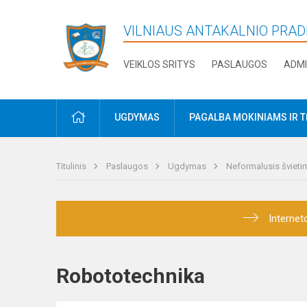
VILNIAUS ANTAKALNIO PRA
VEIKLOS SRITYS
PASLAUGOS
ADMI
PRADŽIA
UGDYMAS
PAGALBA MOKINIAMS IR 
Titulinis
Paslaugos
Ugdymas
Neformalusis šviet
Internet
Robototechnika