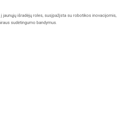
 jaunųjų išradėjų roles, susįpažįsta su robotikos inovacijomis,
įvairaus sudėtingumo bandymus.