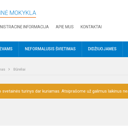
DINĖ MOKYKLA
NISTRACINĖ INFORMACIJA
APIE MUS
KONTAKTAI
TĖVAMS
NEFORMALUSIS ŠVIETIMAS
DIDŽIUOJAMĖS
imas
Būreliai
o svetainės turinys dar kuriamas. Atsiprašome už galimus laikinus nea