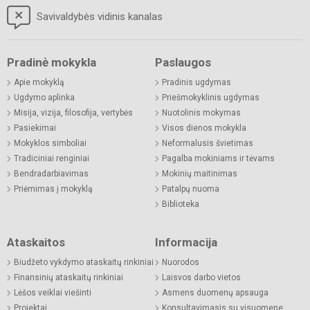
Savivaldybės vidinis kanalas
Pradinė mokykla
Paslaugos
Apie mokyklą
Pradinis ugdymas
Ugdymo aplinka
Priešmokyklinis ugdymas
Misija, vizija, filosofija, vertybės
Nuotolinis mokymas
Pasiekimai
Visos dienos mokykla
Mokyklos simboliai
Neformalusis švietimas
Tradiciniai renginiai
Pagalba mokiniams ir tėvams
Bendradarbiavimas
Mokinių maitinimas
Priėmimas į mokyklą
Patalpų nuoma
Biblioteka
Ataskaitos
Informacija
Biudžeto vykdymo ataskaitų rinkiniai
Nuorodos
Finansinių ataskaitų rinkiniai
Laisvos darbo vietos
Lėšos veiklai viešinti
Asmens duomenų apsauga
Projektai
Konsultavimasis su visuomene