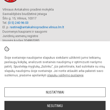
Vilniaus Antakalnio pradinė mokykla
Savivaldybės biudžetinė įstaiga
Šilo g. 15, Vilnius, 10317
Tel.
(0 5) 240 96 03
El. p.
rastine@antakalniopradine.vilnius.lm.lt
Duomenys kaupiami ir saugomi
Juridinių asmenų registre
Įmonės kodas 304865385
Šioje svetainėje naudojame slapukus siekdami užtikrinti jums teikiamų
© 2023. Vilniaus Antakalnio pradinė mokykla. Visos teisės saugomos.
Kopijuoti turinį be raštiško gimnazijos sutikimo griežtai draudžiama.
paslaugų kokybę, analizuoti svetainės naudojimą ir optimizuoti naršymo
patirtį. Spustelėję mygtuką „Sutinku“, jūs patvirtinate, kad sutinkate su visų
Prieinamumo paraiška
Slapukų valdymas
slapukų naudojimu šioje svetainėje. Jei norite atšaukti arba pakeisti savo
sutikimus, prašome apsilankyti
slapukų valdymo puslapyje
.
Sumanus būdas atnaujinti
mokyklos interneto
svetainę
NUSTATYMAI
NESUTINKU