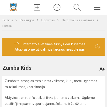
Paieška
Men
Titulinis
Paslaugos
Ugdymas
Neformalusis švietimas
Būreliai
Interneto svetainės turinys dar kuriamas.
×
Atsiprašome už galimus laikinus neatitikimus.
Zumba Kids
Zumba tai smagios treniruotės vaikams, kurių metu ugdomas
muzikalumas, koordinacija.
Aktyvios treniruotės puikiai tinka judriems vaikams. Ugdome
pasitikėjimą savimi, sportuojame, šokame ir žaidžiame.