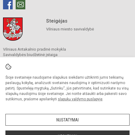
Steigėjas
Vilniaus miesto savivaldybė
Vilniaus Antakalnio pradinė mokykla
Savivaldybės biudžetinė įstaiga
Šilo g. 15, Vilnius, 10317
Tel.
(0 5) 240 96 03
El. p.
rastine@antakalniopradine.vilnius.lm.lt
Duomenys kaupiami ir saugomi
Šioje svetainėje naudojame slapukus siekdami užtikrinti jums teikiamų
Juridinių asmenų registre
paslaugų kokybę, analizuoti svetainės naudojimą ir optimizuoti naršymo
Įmonės kodas 304865385
patirtį. Spustelėję mygtuką „Sutinku“, jūs patvirtinate, kad sutinkate su visų
slapukų naudojimu šioje svetainėje. Jei norite atšaukti arba pakeisti savo
sutikimus, prašome apsilankyti
slapukų valdymo puslapyje
.
© 2023. Vilniaus Antakalnio pradinė mokykla. Visos teisės saugomos.
Kopijuoti turinį be raštiško gimnazijos sutikimo griežtai draudžiama.
NUSTATYMAI
Prieinamumo paraiška
Slapukų valdymas
Sumanus būdas atnaujinti