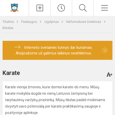
Paieška
Men
Titulinis
Paslaugos
Ugdymas
Neformalusis švietimas
Būreliai
Interneto svetainės turinys dar kuriamas.
×
Atsiprašome už galimus laikinus neatitikimus.
Karate
Karate vienija žmones, kurie domisi karate-do menu. Mūsų
karate mokykla išugdė ne vieną Lietuvos čempioną bei
tarptautinių varžybų prizininką. Mūsų tikslas padėti mokiniams
išvystyti savo potencialą per karate praktikavimą saugioje ir
pozityvioje aplinkoje.