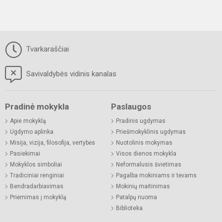
Tvarkaraščiai
Savivaldybės vidinis kanalas
Pradinė mokykla
Paslaugos
Apie mokyklą
Pradinis ugdymas
Ugdymo aplinka
Priešmokyklinis ugdymas
Misija, vizija, filosofija, vertybės
Nuotolinis mokymas
Pasiekimai
Visos dienos mokykla
Mokyklos simboliai
Neformalusis švietimas
Tradiciniai renginiai
Pagalba mokiniams ir tėvams
Bendradarbiavimas
Mokinių maitinimas
Priėmimas į mokyklą
Patalpų nuoma
Biblioteka